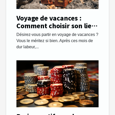
Voyage de vacances :
Comment choisir son lieu
de destination avec
Désirez-vous partir en voyage de vacances ?
succès ?
Vous le méritez si bien. Après ces mois de
dur labeur,...