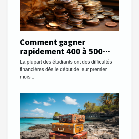
Comment gagner
rapidement 400 à 500
euros par mois afin de
La plupart des étudiants ont des difficultés
payer ses études ?
financières dès le début de leur premier
mois...