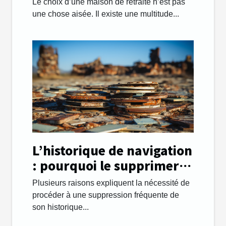
Le choix d’une maison de retraite n’est pas
une chose aisée. Il existe une multitude...
L’historique de navigation
: pourquoi le supprimer
régulièrement ?
Plusieurs raisons expliquent la nécessité de
procéder à une suppression fréquente de
son historique...