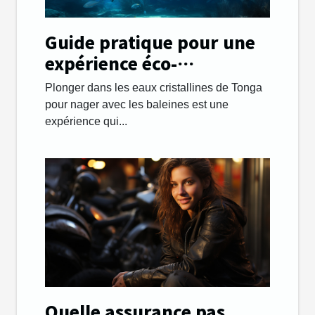
Guide pratique pour une
expérience éco-
responsable en nageant
Plonger dans les eaux cristallines de Tonga
avec les baleines à Tonga
pour nager avec les baleines est une
expérience qui...
Quelle assurance pas