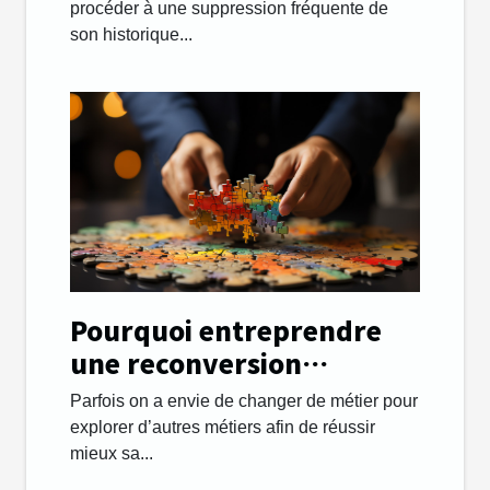
procéder à une suppression fréquente de
son historique...
Pourquoi entreprendre
une reconversion
professionnelle et
Parfois on a envie de changer de métier pour
changer de métier ?
explorer d’autres métiers afin de réussir
mieux sa...