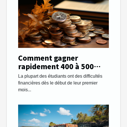
Comment gagner
rapidement 400 à 500
euros par mois afin de
La plupart des étudiants ont des difficultés
payer ses études ?
financières dès le début de leur premier
mois...