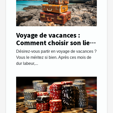
Voyage de vacances :
Comment choisir son lieu
de destination avec
Désirez-vous partir en voyage de vacances ?
succès ?
Vous le méritez si bien. Après ces mois de
dur labeur,...