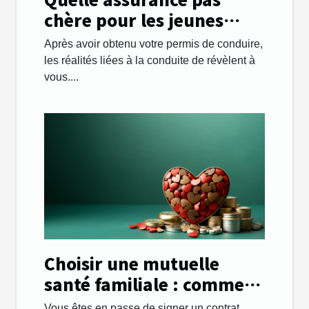
chère pour les jeunes
automobilistes ?
Après avoir obtenu votre permis de conduire,
les réalités liées à la conduite de révèlent à
vous....
Choisir une mutuelle
santé familiale : comment
s’y prendre ?
Vous êtes en passe de signer un contrat