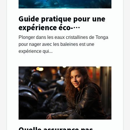
Guide pratique pour une
expérience éco-
responsable en nageant
Plonger dans les eaux cristallines de Tonga
avec les baleines à Tonga
pour nager avec les baleines est une
expérience qui...
Quelle assurance pas