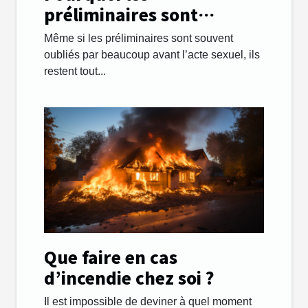
préliminaires sont
importants lors des
Même si les préliminaires sont souvent
rapports sexuels ?
oubliés par beaucoup avant l’acte sexuel, ils
restent tout...
Que faire en cas
d’incendie chez soi ?
Il est impossible de deviner à quel moment