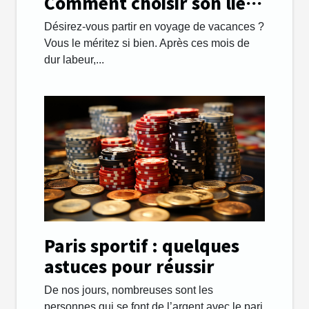
Comment choisir son lieu
de destination avec
Désirez-vous partir en voyage de vacances ?
succès ?
Vous le méritez si bien. Après ces mois de
dur labeur,...
Paris sportif : quelques
astuces pour réussir
De nos jours, nombreuses sont les
personnes qui se font de l’argent avec le pari