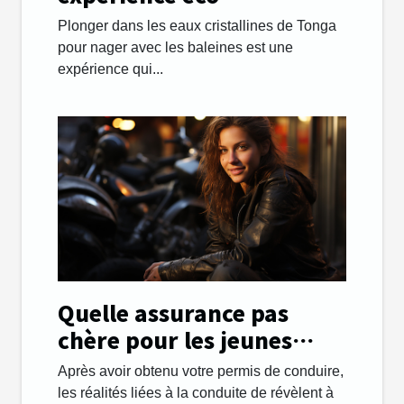
responsable en nageant
Plonger dans les eaux cristallines de Tonga
avec les baleines à Tonga
pour nager avec les baleines est une
expérience qui...
Quelle assurance pas
chère pour les jeunes
automobilistes ?
Après avoir obtenu votre permis de conduire,
les réalités liées à la conduite de révèlent à