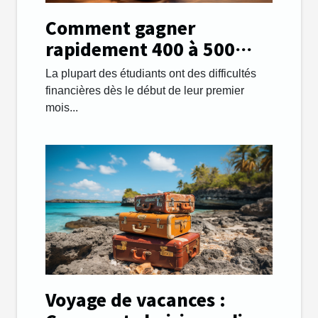
Comment gagner
rapidement 400 à 500
euros par mois afin de
La plupart des étudiants ont des difficultés
payer ses études ?
financières dès le début de leur premier
mois...
Voyage de vacances :