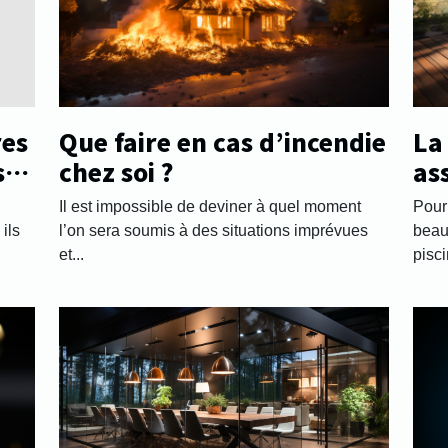
res
Que faire en cas d’incendie
La
s
chez soi ?
as
séc
Il est impossible de deviner à quel moment
Pour
ils
l’on sera soumis à des situations imprévues
beau
et...
pisci