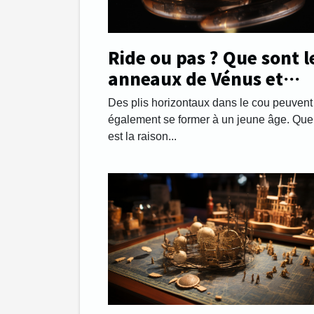
Ride ou pas ? Que sont l
anneaux de Vénus et
comment les gérer.
Des plis horizontaux dans le cou peuvent
également se former à un jeune âge. Que
est la raison...