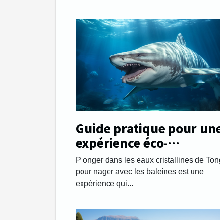
Guide pratique pour un
expérience éco-
responsable en nageant
Plonger dans les eaux cristallines de To
avec les baleines à Tong
pour nager avec les baleines est une
expérience qui...