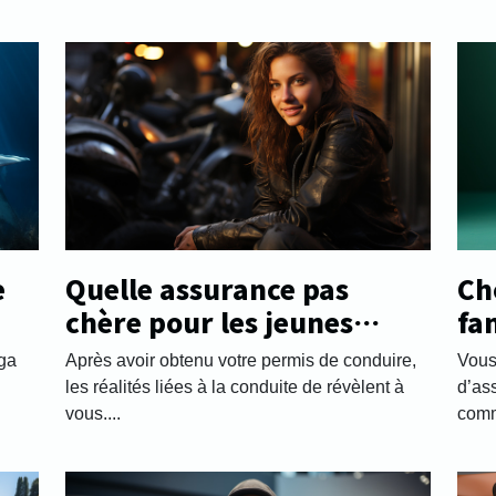
e
Quelle assurance pas
Ch
chère pour les jeunes
fa
automobilistes ?
pr
nga
Après avoir obtenu votre permis de conduire,
Vous
a
les réalités liées à la conduite de révèlent à
d’as
vous....
comme