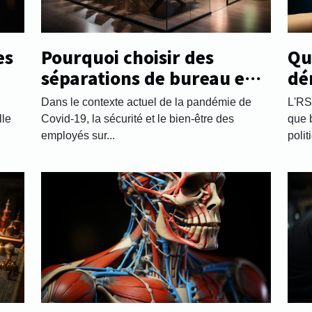
Pourquoi choisir des
Que
es
séparations de bureau en
dé
plexiglass ?
Dans le contexte actuel de la pandémie de
L'RS
Covid-19, la sécurité et le bien-être des
que 
lle
employés sur...
polit