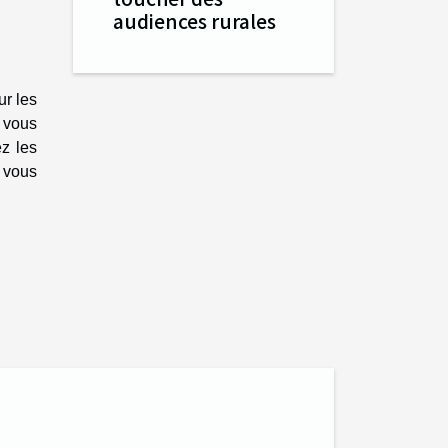
audiences rurales
ur les
 vous
ez les
e vous