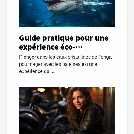
Guide pratique pour une
expérience éco-
responsable en nageant
Plonger dans les eaux cristallines de Tonga
avec les baleines à Tonga
pour nager avec les baleines est une
expérience qui...