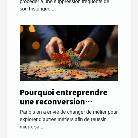
procéder à une suppression fréquente de
son historique...
Pourquoi entreprendre
une reconversion
professionnelle et
Parfois on a envie de changer de métier pour
changer de métier ?
explorer d’autres métiers afin de réussir
mieux sa...