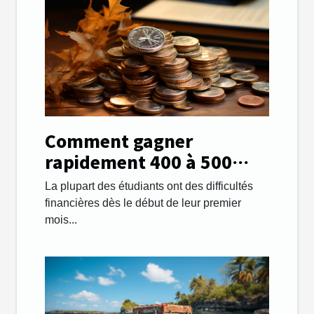
Comment gagner
rapidement 400 à 500
euros par mois afin de
La plupart des étudiants ont des difficultés
payer ses études ?
financières dès le début de leur premier
mois...