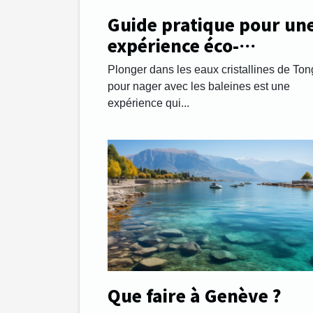
Guide pratique pour un
expérience éco-
responsable en nageant
Plonger dans les eaux cristallines de To
avec les baleines à Tong
pour nager avec les baleines est une
expérience qui...
Que faire à Genève ?