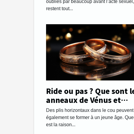
oubliés par beaucoup avant l’acte sexuel, 
restent tout...
Ride ou pas ? Que sont l
anneaux de Vénus et
comment les gérer.
Des plis horizontaux dans le cou peuvent
également se former à un jeune âge. Que
est la raison...