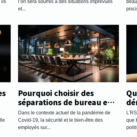
ils
l’on sera soumis à des situations imprévues
beau
et...
pisci
Pourquoi choisir des
Que
es
séparations de bureau en
dé
plexiglass ?
Dans le contexte actuel de la pandémie de
L'RS
Covid-19, la sécurité et le bien-être des
que 
lle
employés sur...
polit