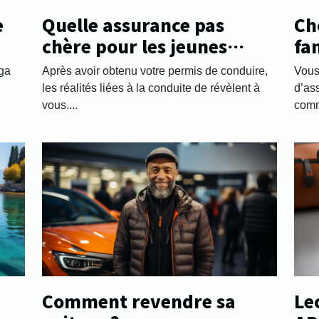
e
Quelle assurance pas
Ch
chère pour les jeunes
fa
automobilistes ?
pr
nga
Après avoir obtenu votre permis de conduire,
Vous
a
les réalités liées à la conduite de révèlent à
d’as
vous....
comme
Comment revendre sa
Le