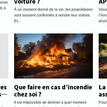
voiture ?
AP
uisse
sa
ts à
À un moment donné de la vie, les propriétaires
Vous
sont souvent confrontés à vendre leur voiture.
l’évo
Et...
plusi
res
Que faire en cas d’incendie
La
s
chez soi ?
as
séc
Il est impossible de deviner à quel moment
Pour