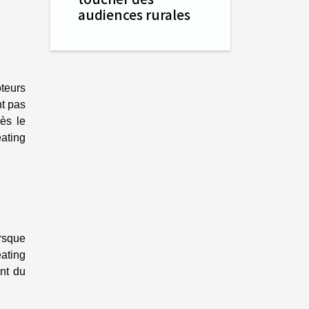
audiences rurales
oteurs
nt pas
ès le
eating
rsque
eating
nt du