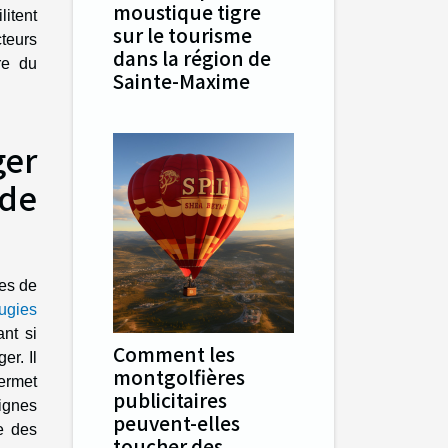
moustique tigre
litent
sur le tourisme
teurs
dans la région de
re du
Sainte-Maxime
ger
de
ies de
ougies
nt si
Comment les
er. Il
montgolfières
ermet
publicitaires
signes
peuvent-elles
e des
toucher des