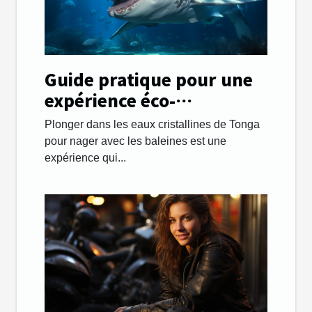
Guide pratique pour une
expérience éco-
responsable en nageant
Plonger dans les eaux cristallines de Tonga
avec les baleines à Tonga
pour nager avec les baleines est une
expérience qui...