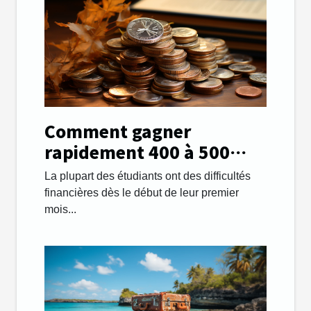
Comment gagner
rapidement 400 à 500
euros par mois afin de
La plupart des étudiants ont des difficultés
payer ses études ?
financières dès le début de leur premier
mois...