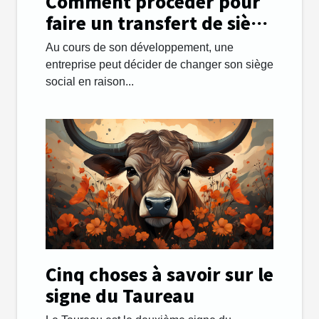
Comment procéder pour
faire un transfert de siège
social facilement ?
Au cours de son développement, une
entreprise peut décider de changer son siège
social en raison...
Cinq choses à savoir sur le
signe du Taureau