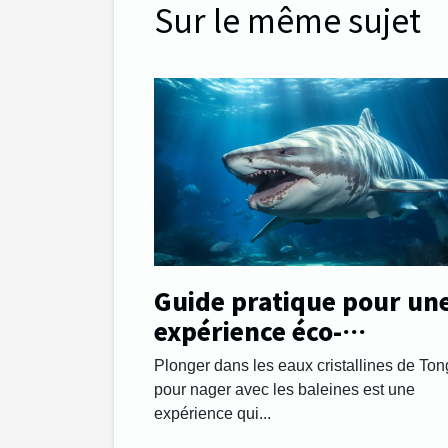
Sur le même sujet
Guide pratique pour un
expérience éco-
responsable en nageant
Plonger dans les eaux cristallines de To
avec les baleines à Tong
pour nager avec les baleines est une
expérience qui...