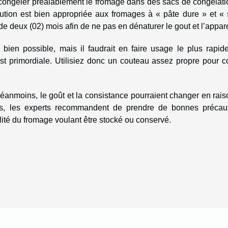
ongeler préalablement le fromage dans des sacs de congélati
ution est bien appropriée aux fromages à « pâte dure » et « 
de deux (02) mois afin de ne pas en dénaturer le gout et l’appar
 bien possible, mais il faudrait en faire usage le plus rapid
est primordiale. Utilisiez donc un couteau assez propre pour 
Néanmoins, le goût et la consistance pourraient changer en rai
ses, les experts recommandent de prendre de bonnes précaut
alité du fromage voulant être stocké ou conservé.