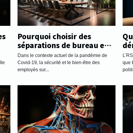
Pourquoi choisir des
Que
es
séparations de bureau en
dé
plexiglass ?
Dans le contexte actuel de la pandémie de
L'RS
Covid-19, la sécurité et le bien-être des
que 
lle
employés sur...
polit