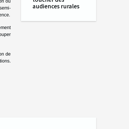
on ou
audiences rurales
semi-
ence.
ement
couper
son de
ions.