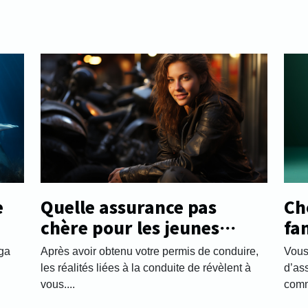
e
Quelle assurance pas
Ch
chère pour les jeunes
fa
automobilistes ?
pr
nga
Après avoir obtenu votre permis de conduire,
Vous
a
les réalités liées à la conduite de révèlent à
d’as
vous....
comme