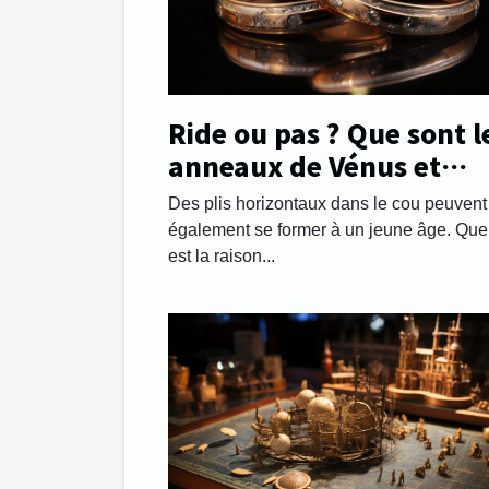
Ride ou pas ? Que sont l
anneaux de Vénus et
comment les gérer.
Des plis horizontaux dans le cou peuvent
également se former à un jeune âge. Que
est la raison...