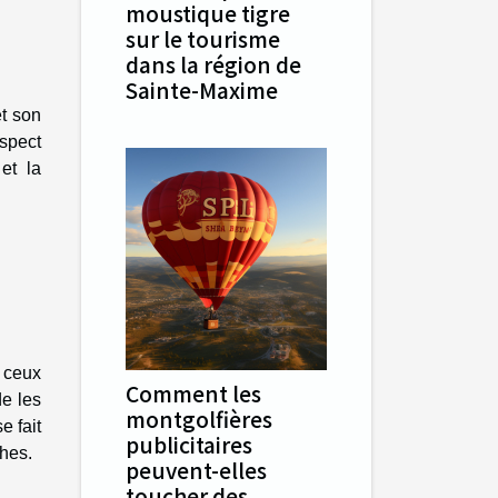
moustique tigre
sur le tourisme
dans la région de
Sainte-Maxime
et son
aspect
et la
t ceux
Comment les
de les
montgolfières
e fait
publicitaires
ches.
peuvent-elles
toucher des