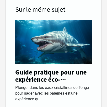
Sur le même sujet
Guide pratique pour une
expérience éco-
responsable en nageant
Plonger dans les eaux cristallines de Tonga
avec les baleines à Tonga
pour nager avec les baleines est une
expérience qui...