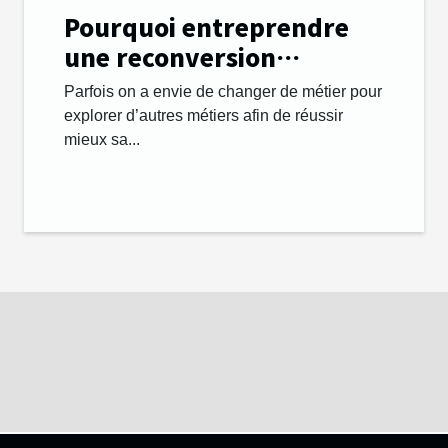
Pourquoi entreprendre
une reconversion
professionnelle et
Parfois on a envie de changer de métier pour
changer de métier ?
explorer d’autres métiers afin de réussir
mieux sa...