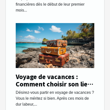
payer ses études ?
financières dès le début de leur premier
mois...
Voyage de vacances :
Comment choisir son lieu
de destination avec
Désirez-vous partir en voyage de vacances ?
succès ?
Vous le méritez si bien. Après ces mois de
dur labeur,...