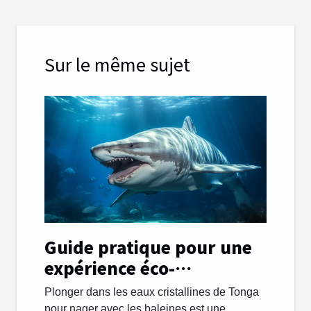
Sur le même sujet
Guide pratique pour une
expérience éco-
responsable en nageant
Plonger dans les eaux cristallines de Tonga
avec les baleines à Tonga
pour nager avec les baleines est une