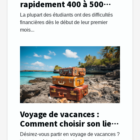
rapidement 400 à 500
euros par mois afin de
La plupart des étudiants ont des difficultés
payer ses études ?
financières dès le début de leur premier
mois...
Voyage de vacances :
Comment choisir son lieu
de destination avec
Désirez-vous partir en voyage de vacances ?