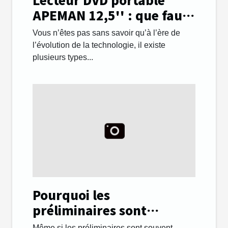
APEMAN 12,5'' : que faut-
il savoir ?
Vous n’êtes pas sans savoir qu’à l’ère de
l’évolution de la technologie, il existe
plusieurs types...
Pourquoi les
préliminaires sont
importants lors des
Même si les préliminaires sont souvent