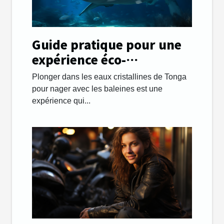
Guide pratique pour une
expérience éco-
responsable en nageant
Plonger dans les eaux cristallines de Tonga
avec les baleines à Tonga
pour nager avec les baleines est une
expérience qui...