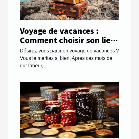
Voyage de vacances :
Comment choisir son lieu
de destination avec
Désirez-vous partir en voyage de vacances ?
succès ?
Vous le méritez si bien. Après ces mois de
dur labeur,...