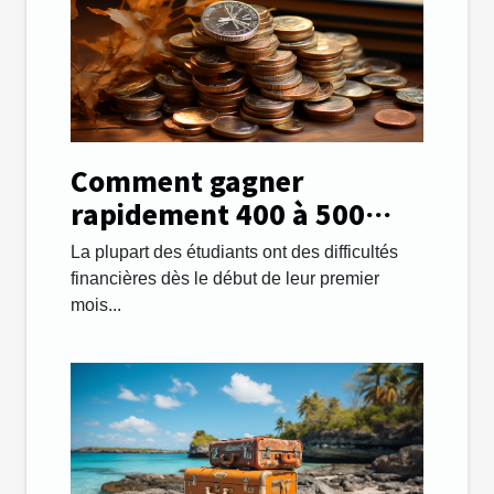
Comment gagner
rapidement 400 à 500
euros par mois afin de
La plupart des étudiants ont des difficultés
payer ses études ?
financières dès le début de leur premier
mois...