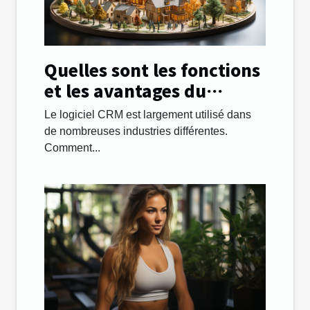
Quelles sont les fonctions
et les avantages du
système CRM sur le
Le logiciel CRM est largement utilisé dans
marché immobilier ?
de nombreuses industries différentes.
Comment...