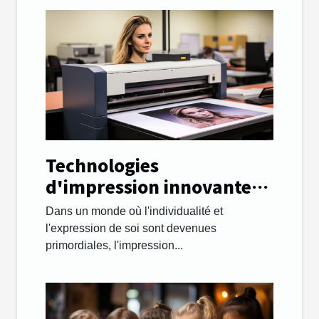
Technologies
d'impression innovantes
pour des affiches
Dans un monde où l'individualité et
personnalisées de haute
l'expression de soi sont devenues
qualité
primordiales, l'impression...