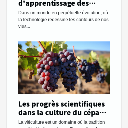
d'apprentissage des
langues à l'ère numérique
Dans un monde en perpétuelle évolution, où
la technologie redessine les contours de nos
vies...
Les progrès scientifiques
dans la culture du cépage
Tempranillo
La viticulture est un domaine où la tradition