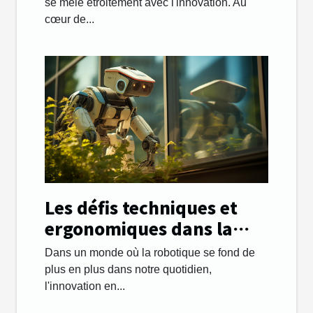
se mêle étroitement avec l'innovation. Au
cœur de...
Les défis techniques et
ergonomiques dans la
conception des robots
Dans un monde où la robotique se fond de
lave vitre
plus en plus dans notre quotidien,
l'innovation en...