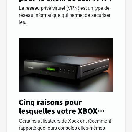
Le réseau privé virtuel (VPN) est un type de
réseau informatique qui permet de sécuriser
les...
Cinq raisons pour
lesquelles votre XBOX
ONE s’allume d’elle-
Certains utilisateurs de Xbox ont récemment
même et comment y
rapporté que leurs consoles elles-mêmes